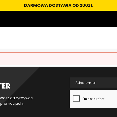
DARMOWA DOSTAWA OD 200ZŁ
TER
 chcesz otrzymywać
 promocjach.