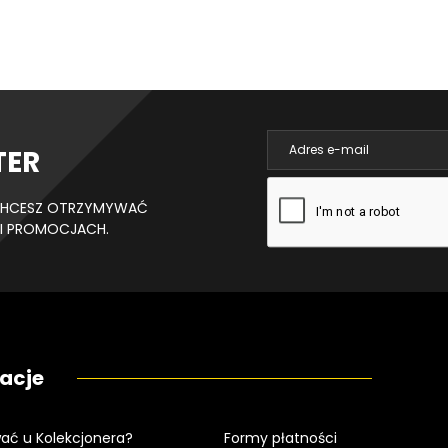
TER
I CHCESZ OTRZYMYWAĆ
I PROMOCJACH.
acje
ać u Kolekcjonera?
Formy płatności