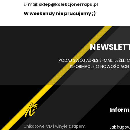
E-mail:
sklep@kolekcjonerrapu.pl
W weekendy nie pracujemy ;)
NEWSLET
PODAJ SWÓJ ADRES E-MAIL, JEŻEL
INFORMACJE O NOWOŚCIACH 
Inform
Unikatowe CD i winyle z rapem.
Jak kupow