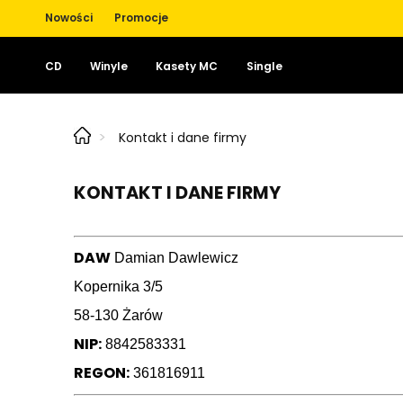
Nowości
Promocje
CD
Winyle
Kasety MC
Single
>
Kontakt i dane firmy
KONTAKT I DANE FIRMY
DAW
Damian Dawlewicz
Kopernika 3/5
58-130 Żarów
NIP:
8842583331
REGON:
361816911