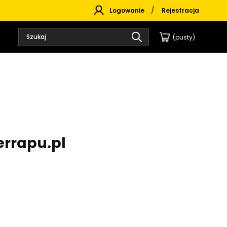
Logowanie
Rejestracja
(pusty)
errapu.pl