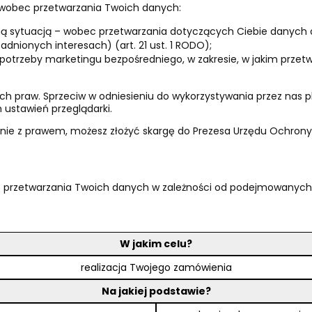
wobec przetwarzania Twoich danych:
ą sytuacją – wobec przetwarzania dotyczących Ciebie danych osob
dnionych interesach) (art. 21 ust. 1 RODO);
potrzeby marketingu bezpośredniego, w zakresie, w jakim przet
oich praw. Sprzeciw w odniesieniu do wykorzystywania przez nas p
ustawień przeglądarki.
odnie z prawem, możesz złożyć skargę do Prezesa Urzędu Ochro
t przetwarzania Twoich danych w zależności od podejmowanych p
W jakim celu?
realizacja Twojego zamówienia
Na jakiej podstawie?