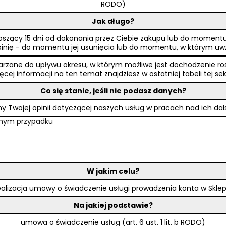
RODO)
Jak długo?
s wynoszący 15 dni od dokonania przez Ciebie zakupu lub do mome
ą opinię - do momentu jej usunięcia lub do momentu, w którym u
rzane do upływu okresu, w którym możliwe jest dochodzenie rosz
ęcej informacji na ten temat znajdziesz w ostatniej tabeli tej sek
Co się stanie, jeśli nie podasz danych?
y Twojej opinii dotyczącej naszych usług w pracach nad ich d
danym przypadku
W jakim celu?
ealizacja umowy o świadczenie usługi prowadzenia konta w Sklep
Na jakiej podstawie?
umowa o świadczenie usług (art. 6 ust. 1 lit. b RODO)