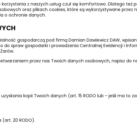
orzystania z naszych usług czuł się komfortowo. Dlatego też p
bowych oraz plikach cookies, które są wykorzystywane przez na
ia o ochronie danych.
WYCH
alność gospodarczą pod firmą Damian Dawlewicz DAW, wpisany do
do spraw gospodarki i prowadzenia Centralnej Ewidencji i Inform
 Żarów.
rzetwarzaniem przez nas Twoich danych osobowych, napisz do na
kania kopii Twoich danych (art. 15 RODO lub - jeśli ma to zastos
 (art. 20 RODO).