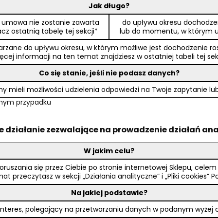
Jak długo?
li umowa nie zostanie zawarta
do upływu okresu dochodzeni
z ostatnią tabelę tej sekcji*
lub do momentu, w którym u
rzane do upływu okresu, w którym możliwe jest dochodzenie rosz
ęcej informacji na ten temat znajdziesz w ostatniej tabeli tej sek
Co się stanie, jeśli nie podasz danych?
y mieli możliwości udzielenia odpowiedzi na Twoje zapytanie lu
danym przypadku
one działanie zezwalające na prowadzenie działań an
W jakim celu?
oruszania się przez Ciebie po stronie internetowej Sklepu, celem
t przeczytasz w sekcji „Działania analityczne” i „Pliki cookies” P
Na jakiej podstawie?
nteres, polegający na przetwarzaniu danych w podanym wyżej celu 