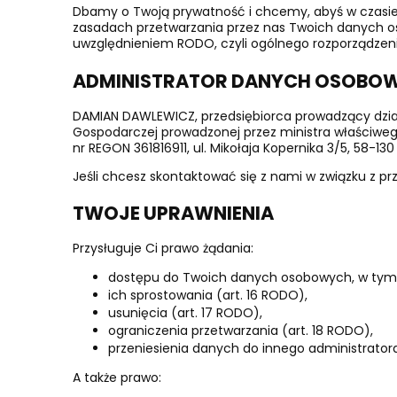
Dbamy o Twoją prywatność i chcemy, abyś w czasie k
zasadach przetwarzania przez nas Twoich danych oso
uwzględnieniem RODO, czyli ogólnego rozporządzen
ADMINISTRATOR DANYCH OSOBO
DAMIAN DAWLEWICZ, przedsiębiorca prowadzący dział
Gospodarczej prowadzonej przez ministra właściwego 
nr REGON 361816911, ul. Mikołaja Kopernika 3/5, 58-130
Jeśli chcesz skontaktować się z nami w związku z p
TWOJE UPRAWNIENIA
Przysługuje Ci prawo żądania:
dostępu do Twoich danych osobowych, w tym uzys
ich sprostowania (art. 16 RODO),
usunięcia (art. 17 RODO),
ograniczenia przetwarzania (art. 18 RODO),
przeniesienia danych do innego administratora
A także prawo: