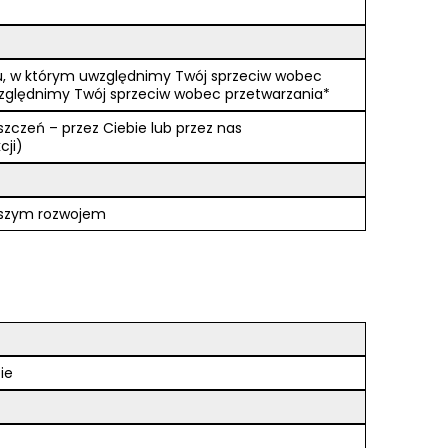
ntu, w którym uwzględnimy Twój sprzeciw wobec
względnimy Twój sprzeciw wobec przetwarzania*
czeń – przez Ciebie lub przez nas
cji)
alszym rozwojem
ie