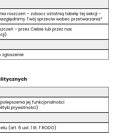
a roszczeń – zobacz ostatnią tabelę tej sekcji -
względnimy Twój sprzeciw wobec przetwarzania*
czeń – przez Ciebie lub przez nas
cji)
b zgłoszenie
alitycznych
 polepszenia jej funkcjonalności
olityki prywatności)
(art. 6 ust. 1 lit. f RODO)