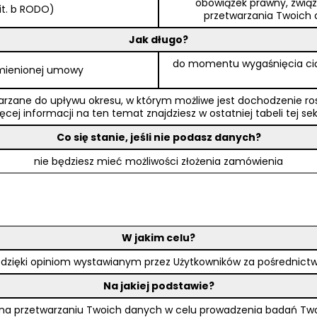
obowiązek prawny, związ
lit. b RODO)
przetwarzania Twoich d
Jak długo?
do momentu wygaśnięcia ci
ymienionej umowy
rzane do upływu okresu, w którym możliwe jest dochodzenie rosz
ęcej informacji na ten temat znajdziesz w ostatniej tabeli tej sek
Co się stanie, jeśli nie podasz danych?
nie będziesz mieć możliwości złożenia zamówienia
W jakim celu?
g dzięki opiniom wystawianym przez Użytkowników za pośrednictw
Na jakiej podstawie?
a przetwarzaniu Twoich danych w celu prowadzenia badań Twojej sa