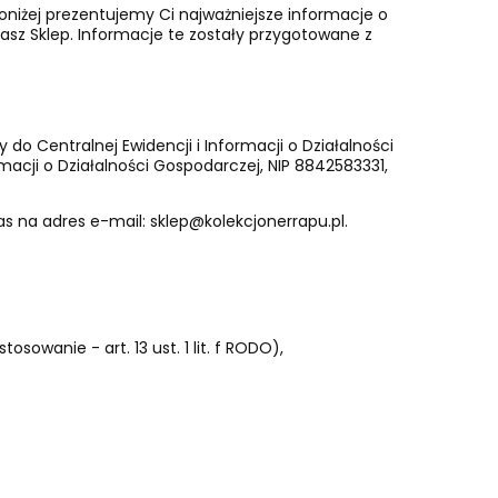
oniżej prezentujemy Ci najważniejsze informacje o
sz Sklep. Informacje te zostały przygotowane z
 Centralnej Ewidencji i Informacji o Działalności
acji o Działalności Gospodarczej, NIP 8842583331,
s na adres e-mail: sklep@kolekcjonerrapu.pl.
owanie - art. 13 ust. 1 lit. f RODO),