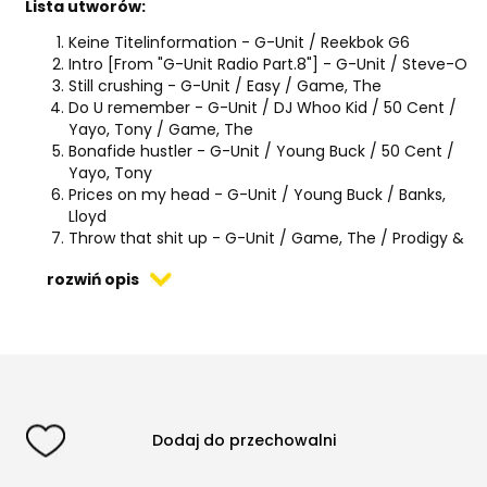
Lista utworów:
Keine Titelinformation - G-Unit / Reekbok G6
Intro [From "G-Unit Radio Part.8"] - G-Unit / Steve-O
Still crushing - G-Unit / Easy / Game, The
Do U remember - G-Unit / DJ Whoo Kid / 50 Cent /
Yayo, Tony / Game, The
Bonafide hustler - G-Unit / Young Buck / 50 Cent /
Yayo, Tony
Prices on my head - G-Unit / Young Buck / Banks,
Lloyd
Throw that shit up - G-Unit / Game, The / Prodigy &
Alchemist
rozwiń opis
Try to put me under - G-Unit / Game, The
Playboy - G-Unit / Banks, Lloyd / DJ Whoo Kid
Fly Like An Eagle - G-Unit / Banks, Lloyd / Snoop Dogg /
Westside Connection / 50 Cent
Unbelievable - G-Unit / Game, The
Interlude - G-Unit / Notorious B.I.G., The
My confession - G-Unit / Game, The / Lil' Eazy
Interlude - G-Unit / Steve-O
Dodaj do przechowalni
200 bars (Dissin' Joe Budden) - G-Unit / Game, The
Die Too Soon - G-Unit / Busta Rhymes / Game, The /